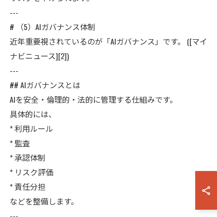
---
# （5）AIガバナンス体制
近年重要視されているのが「AIガバナンス」です。 ([マイ
ナビニュース][2])
---
## AIガバナンスとは
AIを安全・倫理的・法的に管理する仕組みです。
具体的には、
* 利用ルール
* 監査
* 承認体制
* リスク評価
* 責任分担
などを整備します。
---