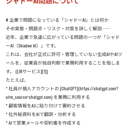
シャドーAI問題について
# 企業で問題になっている「シャドーAI」とは何か
――その実態・問題点・リスク・対策を詳しく解説――
近年、企業で急速に広がっている問題の一つが「シャド
ーAI（Shadow AI）」です。
これは、会社が正式に許可・管理していない生成AIやAIツ
ールを、従業員が独自判断で業務利用することを指しま
す。 ([JBサービス][1])
たとえば、
* 社員が個人アカウントの [ChatGPT](https://chatgpt.com?
utm_source=chatgpt.com) を業務に利用する
* 顧客情報をAIに貼り付けて要約させる
* 社外秘資料をAIで翻訳・分析する
* AIで営業メールや契約書を作成する