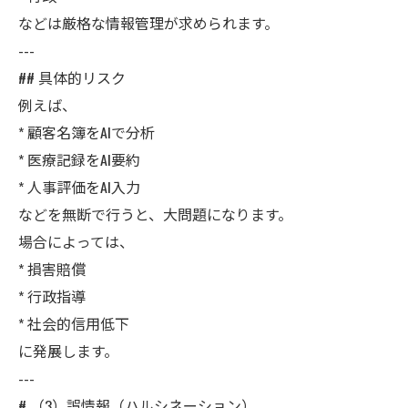
などは厳格な情報管理が求められます。
---
## 具体的リスク
例えば、
* 顧客名簿をAIで分析
* 医療記録をAI要約
* 人事評価をAI入力
などを無断で行うと、大問題になります。
場合によっては、
* 損害賠償
* 行政指導
* 社会的信用低下
に発展します。
---
# （3）誤情報（ハルシネーション）