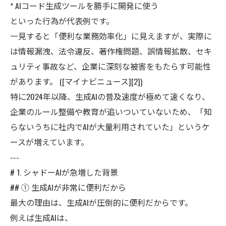
* AIコード生成ツールを勝手に開発に使う
といった行為が代表例です。
一見すると「便利な業務効率化」に見えますが、実際に
は情報漏洩、法令違反、著作権問題、誤情報拡散、セキ
ュリティ事故など、企業に深刻な被害をもたらす可能性
があります。 ([マイナビニュース][2])
特に2024年以降、生成AIの普及速度が極めて速くなり、
企業のルール整備や教育が追いついていないため、「知
らないうちに社内でAIが大量利用されていた」というケ
ースが増えています。
---
# 1. シャドーAIが急増した背景
## ① 生成AIが非常に便利だから
最大の理由は、生成AIが圧倒的に便利だからです。
例えば生成AIは、