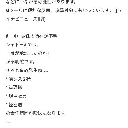
などにつながる可能性があります。
AIツールは便利な反面、攻撃対象にもなっています。 ([マ
イナビニュース][2])
---
# （6）責任の所在が不明
シャドーAIでは、
「誰が承認したのか」
が不明確です。
すると事故発生時に、
* 情シス部門
* 管理職
* 現場社員
* 経営層
の責任範囲が曖昧になります。
---